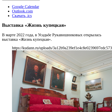
Google Calendar
Outlook.com
Скачать .ics
Выставка «Жизнь купецкая»
В марте 2022 года, в Усадьбе Рукавишниковых открылась
выставка «Жизнь купецкая».
https://kudann.ru/uploads/3a12b9a239ef1e4c8e0239697edc57