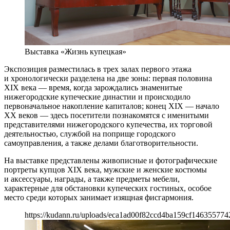
Выставка «Жизнь купецкая»
Экспозиция разместилась в трех залах первого этажа
и хронологически разделена на две зоны: первая половина
XIX века — время, когда зарождались знаменитые
нижегородские купеческие династии и происходило
первоначальное накопление капиталов; конец XIX — начало
ХХ веков — здесь посетители познакомятся с именитыми
представителями нижегородского купечества, их торговой
деятельностью, службой на поприще городского
самоуправления, а также делами благотворительности.
На выставке представлены живописные и фотографические
портреты купцов XIX века, мужские и женские костюмы
и аксессуары, награды, а также предметы мебели,
характерные для обстановки купеческих гостиных, особое
место среди которых занимает изящная фисгармония.
https://kudann.ru/uploads/eca1ad00f82ccd4ba159cf146355774