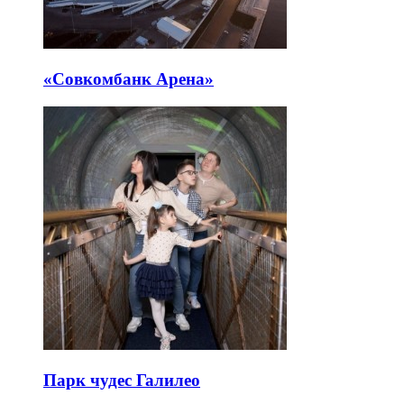
«Совкомбанк Арена⁠»
Парк чудес Галилео