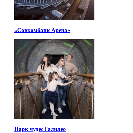
Театральный маршрут — это не попытка увидеть все здания
за день, а выбор подходящей сцены…
Последние добавленные
интересные
места
«Совкомбанк Арена⁠»