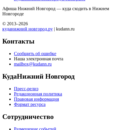
интересных событиях Нижнего Новгорода. Мы знаем куда
сходить в Нижнем Новгороде с девушкой, с парнем или
большой компанией. У нас только лучшие события, музеи
и выставки Нижнего Новгорода. События для детей
и их родителей, лучшие достопримечательности и интересные
места Нижнего Новгорода, которые обязательно стоит
посетить!
Мы советуем любые варианты отдыха в Нижнем Новгороде
— концерты, отдых в парках, достопримечательности для
экскурсий, места, куда можно сходить с ребенком, выставки,
театры, шоу, спортивные мероприятия, места для активного
отдыха и отдыха с семьей, и многое другое.
Мы в социальных сетях
Вконтакте
КудаНижний Новгород в однокласниках
КудаНижний Новгород в телеграме
Афиша Нижний Новгород — куда сходить в Нижнем
Новгороде
© 2013–2026
куданижний новгород.ру
| kudann.ru