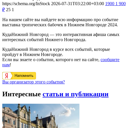
2027-03-30
2027-03-30
Нижний Новгород
МТС Live Холл Нижний Новгород
Группа «Мельница» — Нижний
Новгород, 30 марта 2027
30 марта 2027 года в Нижнем Новгороде выступит группа
«Мельница». Концерт пройдёт на площадке МТС Live Холл
Нижний Новгород…
https://schema.org/InStock
2026-07-31T03:22:00+03:00
1900
1 900
₽
25
1
На нашем сайте вы найдете всю информацию про событие
выставка тропических бабочек в Нижнем Новгороде 2024.