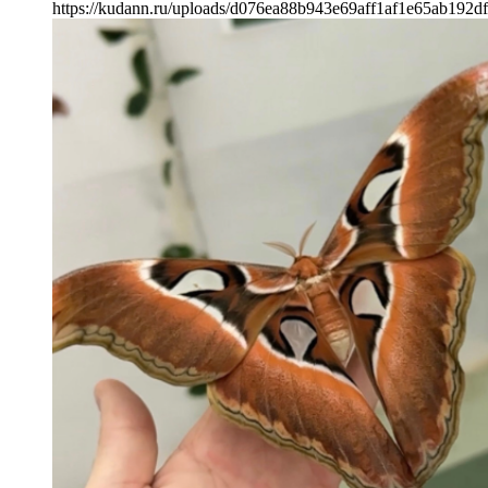
https://kudann.ru/uploads/d076ea88b943e69aff1af1e65ab192d