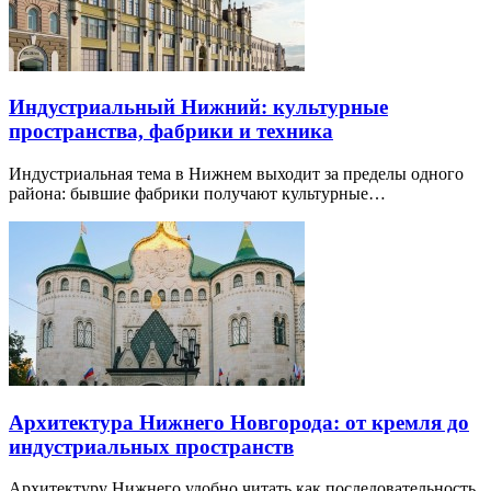
КудаНижний Новгород — это интерактивная афиша самых
интересных событий Нижнего Новгорода.
КудаНижний Новгород в курсе всех событий, которые
пройдут в Нижнем Новгороде.
Если вы знаете о событии, которого нет на сайте,
сообщите
нам
!
Напомнить
Вы организатор этого события?
Интересные
статьи и публикации
Индустриальный Нижний: культурные