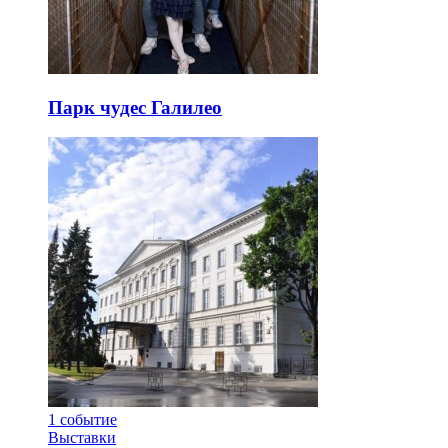
Парк чудес Галилео
1
событие
Выставки