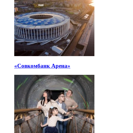
«Совкомбанк Арена⁠»