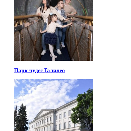
Парк чудес Галилео