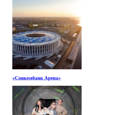
«Совкомбанк Арена⁠»