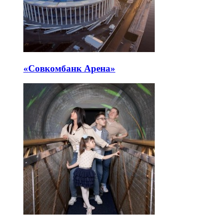
«Совкомбанк Арена⁠»