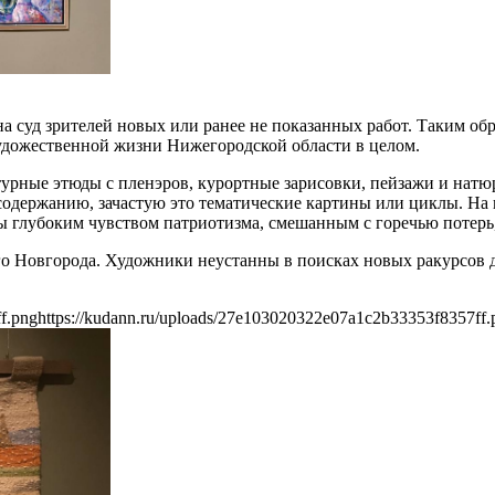
на суд зрителей новых или ранее не показанных работ. Таким об
художественной жизни Нижегородской области в целом.
турные этюды с пленэров, курортные зарисовки, пейзажи и нат
содержанию, зачастую это тематические картины или циклы. На 
ы глубоким чувством патриотизма, смешанным с горечью потерь
о Новгорода. Художники неустанны в поисках новых ракурсов д
f.png
https://kudann.ru/uploads/27e103020322e07a1c2b33353f8357ff.