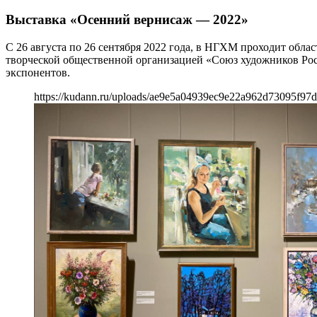
Выставка «Осенний вернисаж — 2022»
С 26 августа по 26 сентября 2022 года, в НГХМ проходит обл
творческой общественной организацией «Союз художников Росс
экспонентов.
https://kudann.ru/uploads/ae9e5a04939ec9e22a962d73095f97d