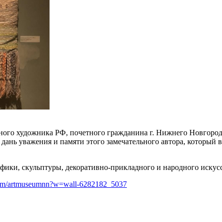
нного художника РФ, почетного гражданина г. Нижнего Новгоро
дань уважения и памяти этого замечательного автора, который 
афики, скульптуры, декоративно-прикладного и народного искусс
.com/artmuseumnn?w=wall-6282182_5037