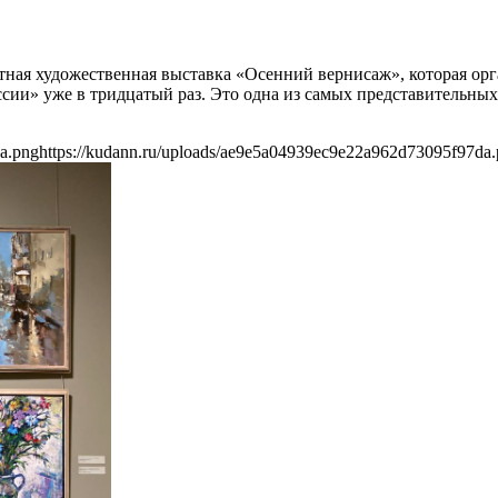
астная художественная выставка «Осенний вернисаж», которая о
ии» уже в тридцатый раз. Это одна из самых представительных 
a.png
https://kudann.ru/uploads/ae9e5a04939ec9e22a962d73095f97da