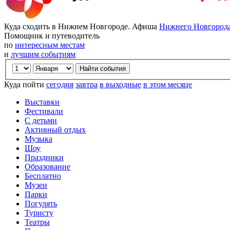
Куда сходить в Нижнем Новгороде. Афиша
Нижнего Новгород
Помощник и путеводитель
по
интересным местам
и
лучшим событиям
Куда пойти
сегодня
завтра
в выходные
в этом месяце
Выставки
Фестивали
С детьми
Активный отдых
Музыка
Шоу
Праздники
Образование
Бесплатно
Музеи
Парки
Погулять
Туристу
Театры