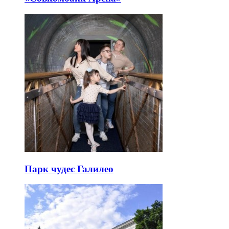
Парк чудес Галилео