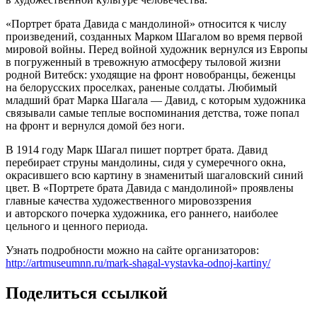
«Портрет брата Давида с мандолиной» относится к числу
произведений, созданных Марком Шагалом во время первой
мировой войны. Перед войной художник вернулся из Европы
в погруженный в тревожную атмосферу тыловой жизни
родной Витебск: уходящие на фронт новобранцы, беженцы
на белорусских проселках, раненые солдаты. Любимый
младший брат Марка Шагала — Давид, с которым художника
связывали самые теплые воспоминания детства, тоже попал
на фронт и вернулся домой без ноги.
В 1914 году Марк Шагал пишет портрет брата. Давид
перебирает струны мандолины, сидя у сумеречного окна,
окрасившего всю картину в знаменитый шагаловский синий
цвет. В «Портрете брата Давида с мандолиной» проявлены
главные качества художественного мировоззрения
и авторского почерка художника, его раннего, наиболее
цельного и ценного периода.
Узнать подробности можно на сайте организаторов:
http://artmuseumnn.ru/mark-shagal-vystavka-odnoj-kartiny/
Поделиться ссылкой