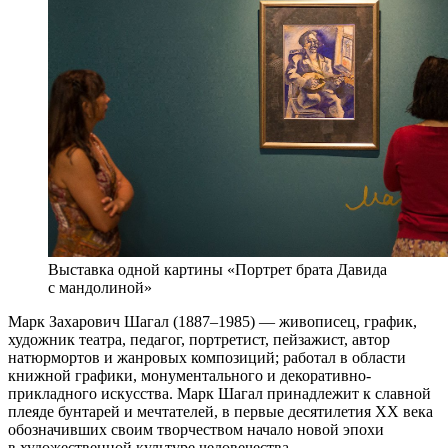
Выставка одной картины «Портрет брата Давида
с мандолиной»
Марк Захарович Шагал (1887–1985) — живописец, график,
художник театра, педагог, портретист, пейзажист, автор
натюрмортов и жанровых композиций; работал в области
книжной графики, монументального и декоративно-
прикладного искусства. Марк Шагал принадлежит к славной
плеяде бунтарей и мечтателей, в первые десятилетия ХХ века
обозначивших своим творчеством начало новой эпохи
в художественной культуре человечества.