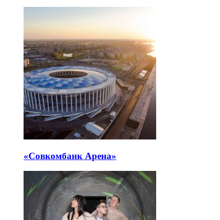
«Совкомбанк Арена⁠»