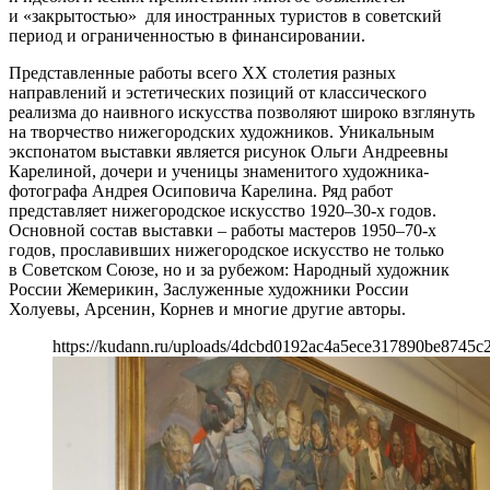
и «закрытостью» для иностранных туристов в советский
период и ограниченностью в финансировании.
Представленные работы всего XX столетия разных
направлений и эстетических позиций от классического
реализма до наивного искусства позволяют широко взглянуть
на творчество нижегородских художников. Уникальным
экспонатом выставки является рисунок Ольги Андреевны
Карелиной, дочери и ученицы знаменитого художника-
фотографа Андрея Осиповича Карелина. Ряд работ
представляет нижегородское искусство 1920–30-х годов.
Основной состав выставки – работы мастеров 1950–70-х
годов, прославивших нижегородское искусство не только
в Советском Союзе, но и за рубежом: Народный художник
России Жемерикин, Заслуженные художники России
Холуевы, Арсенин, Корнев и многие другие авторы.
https://kudann.ru/uploads/4dcbd0192ac4a5ece317890be8745c2