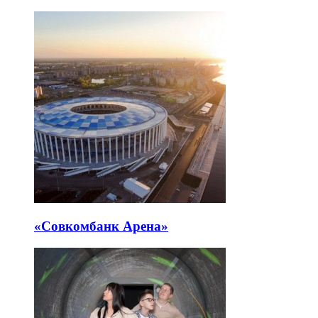
«Совкомбанк Арена⁠»