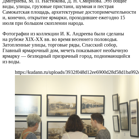
Дмитриева, М. П. Настюкова, Д. Н. Смирнова. Это общие
виды, улицы, грузовые пристани, шумная и пестрая
Самокатская площадь, архитектурные достопримечательности
и, конечно, открытие ярмарки, проходившее ежегодно 15
июля при большом скоплении народа.
Фотографии из коллекции И. К. Андреева были сделаны
на рубеже XIX-ХХ вв. во время весеннего половодья.
Затопленные улицы, торговые ряды, Спасский собор,
Главный ярмарочный дом, мечеть показывают необычную
ярмарку — безлюдный призрачный город, поднимающийся
из воды.
https://kudann.ru/uploads/3932f048d12ee6900d28d58d1ba992