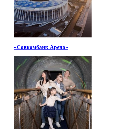
«Совкомбанк Арена⁠»