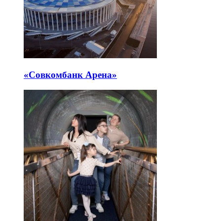
«Совкомбанк Арена⁠»