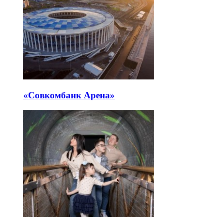
«Совкомбанк Арена⁠»