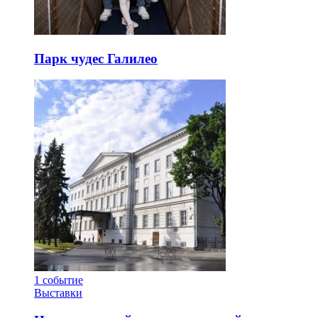
Парк чудес Галилео
1
событие
Выставки