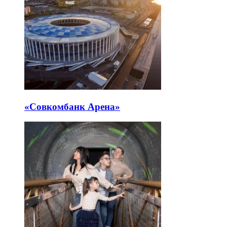
«Совкомбанк Арена⁠»