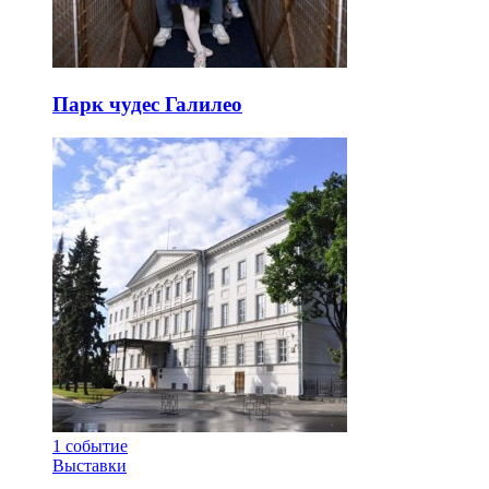
Парк чудес Галилео
1
событие
Выставки