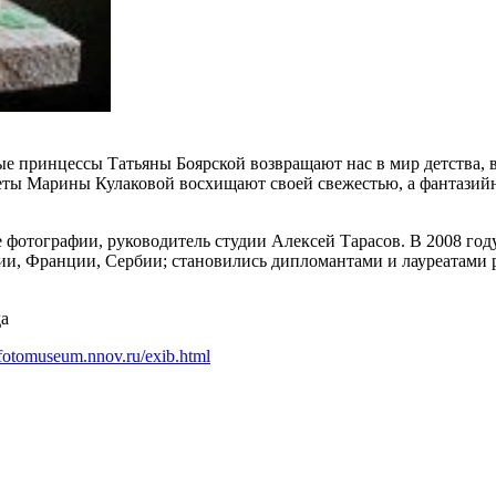
ные принцессы Татьяны Боярской возвращают нас в мир детства,
цветы Марины Кулаковой восхищают своей свежестью, а фантазий
е фотографии, руководитель студии Алексей Тарасов. В 2008 го
и, Франции, Сербии; становились дипломантами и лауреатами р
да
fotomuseum.nnov.ru/exib.html