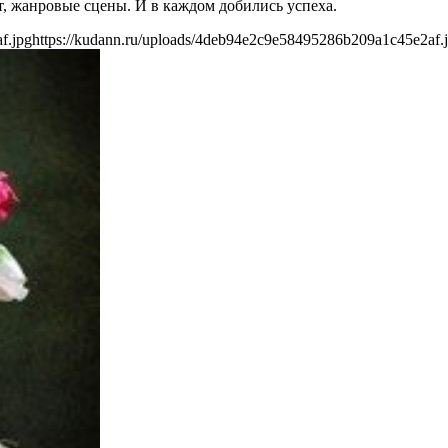
т, жанровые сцены. И в каждом добились успеха.
f.jpg
https://kudann.ru/uploads/4deb94e2c9e58495286b209a1c45e2af.