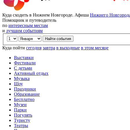
Куда сходить в Нижнем Новгороде. Афиша
Нижнего Новгород
Помощник и путеводитель
по
интересным местам
и
лучшим событиям
Куда пойти
сегодня
завтра
в выходные
в этом месяце
Выставки
Фестивали
С детьми
Активный отдых
Музыка
Шоу
Праздники
Образование
Бесплатно
Музеи
Парки
Погулять
Туристу
Театры