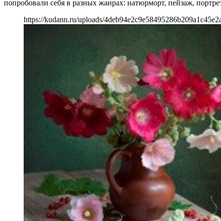
попробовали себя в разных жанрах: натюрморт, пейзаж, портре
https://kudann.ru/uploads/4deb94e2c9e58495286b209a1c45e2a