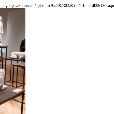
a.png
https://kudann.ru/uploads/c9a2482302a85ae4d1bb0fdf32cf30ea.p