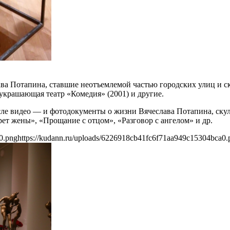
а Потапина, ставшие неотъемлемой частью городских улиц и ск
 украшающая театр «Комедия» (2001) и другие.
исле видео — и фотодокументы о жизни Вячеслава Потапина, ску
рет жены», «Прощание с отцом», «Разговор с ангелом» и др.
0.png
https://kudann.ru/uploads/6226918cb41fc6f71aa949c15304bca0.