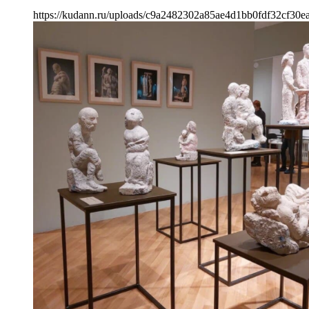
https://kudann.ru/uploads/c9a2482302a85ae4d1bb0fdf32cf30e