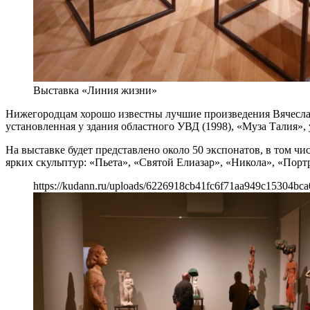
Выставка «Линия жизни»
Нижегородцам хорошо известны лучшие произведения Вячеслав
установленная у здания областного УВД (1998), «Муза Талия»,
На выставке будет представлено около 50 экспонатов, в том ч
ярких скульптур: «Пьета», «Святой Елиазар», «Никола», «Порт
https://kudann.ru/uploads/6226918cb41fc6f71aa949c15304bca