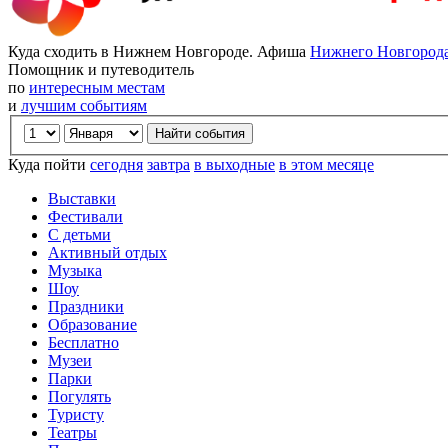
Куда сходить в Нижнем Новгороде. Афиша
Нижнего Новгород
Помощник и путеводитель
по
интересным местам
и
лучшим событиям
Куда пойти
сегодня
завтра
в выходные
в этом месяце
Выставки
Фестивали
С детьми
Активный отдых
Музыка
Шоу
Праздники
Образование
Бесплатно
Музеи
Парки
Погулять
Туристу
Театры