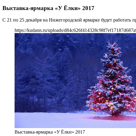
Выставка-ярмарка «У Ёлки» 2017
С 21 по 25 декабря на Нижегородской ярмарке будет работать 
https://kudann.ru/uploads/d84c626f414328c98f7ef17187d687a
Выставка-ярмарка «У Ёлки» 2017