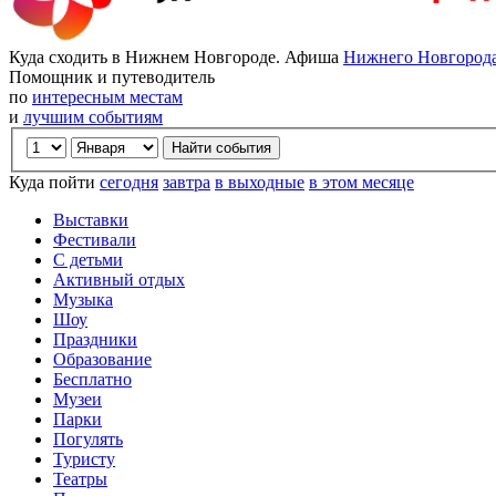
Куда сходить в Нижнем Новгороде. Афиша
Нижнего Новгород
Помощник и путеводитель
по
интересным местам
и
лучшим событиям
Куда пойти
сегодня
завтра
в выходные
в этом месяце
Выставки
Фестивали
С детьми
Активный отдых
Музыка
Шоу
Праздники
Образование
Бесплатно
Музеи
Парки
Погулять
Туристу
Театры