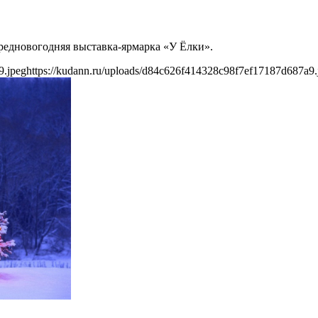
предновогодняя выставка-ярмарка «У Ёлки».
9.jpeg
https://kudann.ru/uploads/d84c626f414328c98f7ef17187d687a9.