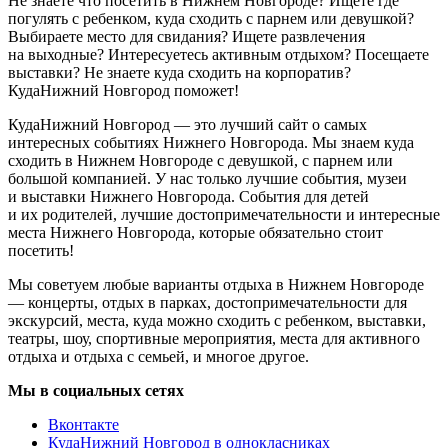
Не знаете что посетить в Нижнем Новгороде? Ищете где
погулять с ребенком, куда сходить с парнем или девушкой?
Выбираете место для свидания? Ищете развлечения
на выходные? Интересуетесь активным отдыхом? Посещаете
выставки? Не знаете куда сходить на корпоратив?
КудаНижний Новгород поможет!
КудаНижний Новгород — это лучший сайт о самых
интересных событиях Нижнего Новгорода. Мы знаем куда
сходить в Нижнем Новгороде с девушкой, с парнем или
большой компанией. У нас только лучшие события, музеи
и выставки Нижнего Новгорода. События для детей
и их родителей, лучшие достопримечательности и интересные
места Нижнего Новгорода, которые обязательно стоит
посетить!
Мы советуем любые варианты отдыха в Нижнем Новгороде
— концерты, отдых в парках, достопримечательности для
экскурсий, места, куда можно сходить с ребенком, выставки,
театры, шоу, спортивные мероприятия, места для активного
отдыха и отдыха с семьей, и многое другое.
Мы в социальных сетях
Вконтакте
КудаНижний Новгород в однокласниках