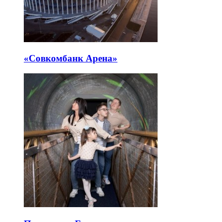
«Совкомбанк Арена⁠»