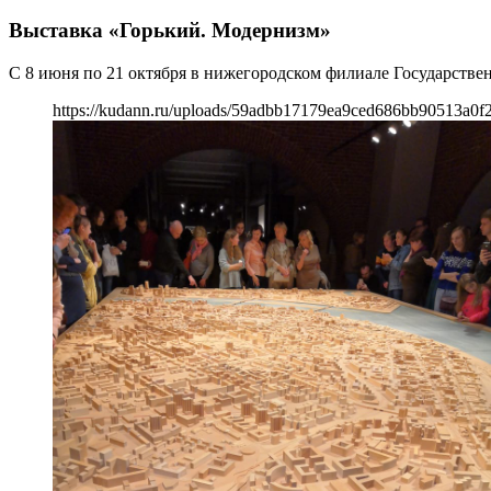
Выставка «Горький. Модернизм»
С 8 июня по 21 октября в нижегородском филиале Государстве
https://kudann.ru/uploads/59adbb17179ea9ced686bb90513a0f2