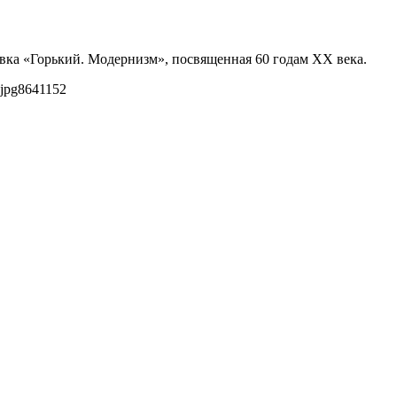
авка «Горький. Модернизм», посвященная 60 годам XX века.
jpg
864
1152