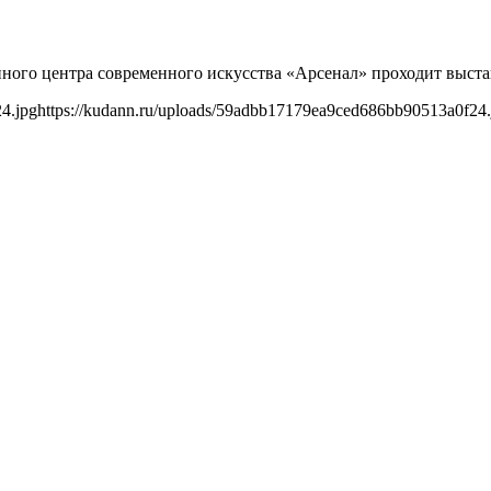
нного центра современного искусства «Арсенал» проходит выст
4.jpg
https://kudann.ru/uploads/59adbb17179ea9ced686bb90513a0f24.