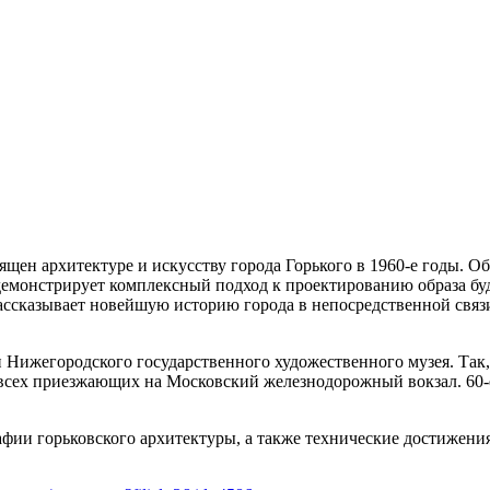
н архитектуре и искусству города Горького в 1960-е годы. Об
емонстрирует комплексный подход к проектированию образа буд
ассказывает новейшую историю города в непосредственной связ
и Нижегородского государственного художественного музея. Та
всех приезжающих на Московский железнодорожный вокзал. 60-е
афии горьковского архитектуры, а также технические достижен