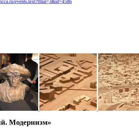
ncca.ru/events.text?filial=3&id=4586
ий. Модернизм»