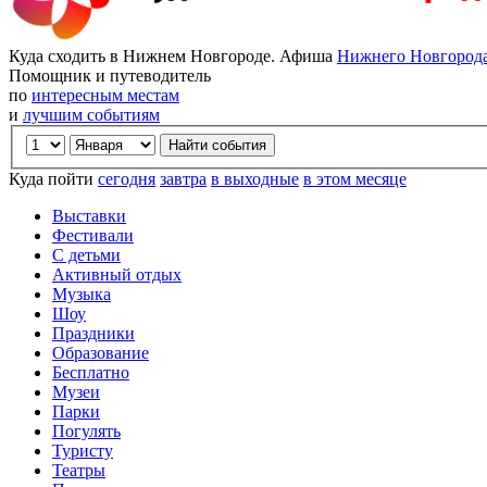
Куда сходить в Нижнем Новгороде. Афиша
Нижнего Новгород
Помощник и путеводитель
по
интересным местам
и
лучшим событиям
Куда пойти
сегодня
завтра
в выходные
в этом месяце
Выставки
Фестивали
С детьми
Активный отдых
Музыка
Шоу
Праздники
Образование
Бесплатно
Музеи
Парки
Погулять
Туристу
Театры