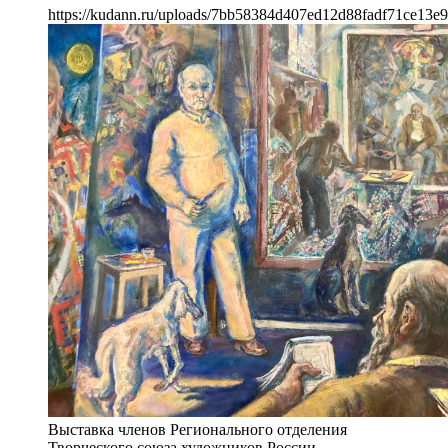
https://kudann.ru/uploads/7bb58384d407ed12d88fadf71ce13e
Выставка членов Регионального отделения
Творческого союза художников России