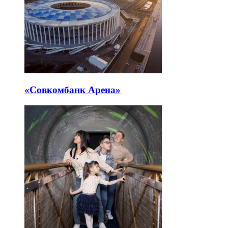
«Совкомбанк Арена⁠»