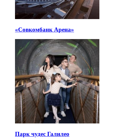
«Совкомбанк Арена⁠»
Парк чудес Галилео