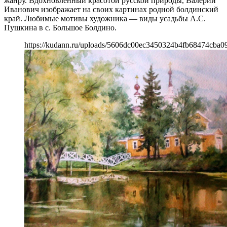
жанру. Вдохновленный красотой русской природы, Валерий
Иванович изображает на своих картинах родной болдинский
край. Любимые мотивы художника — виды усадьбы А.С.
Пушкина в с. Большое Болдино.
https://kudann.ru/uploads/5606dc00ec3450324b4fb68474cba09