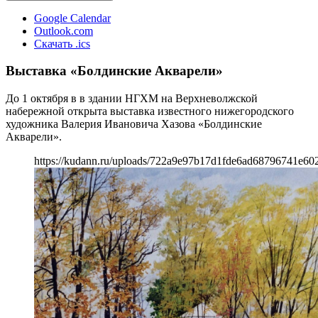
Google Calendar
Outlook.com
Скачать .ics
Выставка «Болдинские Акварели»
До 1 октября в в здании НГХМ на Верхневолжской
набережной открыта выставка известного нижегородского
художника Валерия Ивановича Хазова «Болдинские
Акварели».
https://kudann.ru/uploads/722a9e97b17d1fde6ad68796741e602