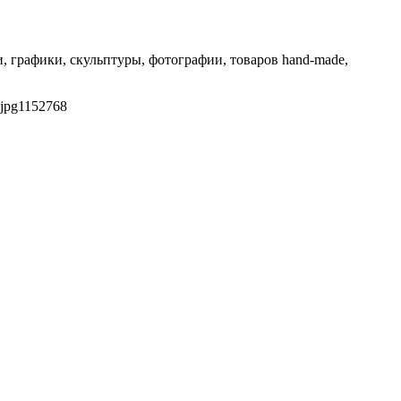
 графики, скульптуры, фотографии, товаров hand-made,
jpg
1152
768