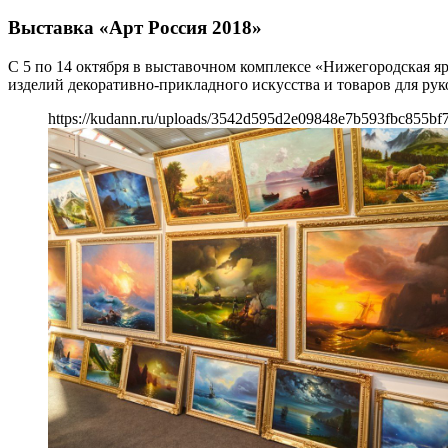
Выставка «Арт Россия 2018»
С 5 по 14 октября в выставочном комплексе «Нижегородская я
изделий декоративно-прикладного искусства и товаров для рук
https://kudann.ru/uploads/3542d595d2e09848e7b593fbc855bf7