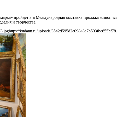
рмарка» пройдет 3-я Международная выставка-продажа живописи,
оделия и творчества.
8.jpg
https://kudann.ru/uploads/3542d595d2e09848e7b593fbc855bf78.