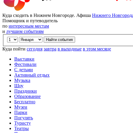
Куда сходить в Нижнем Новгороде. Афиша
Нижнего Новгород
Помощник и путеводитель
по
интересным местам
и
лучшим событиям
Куда пойти
сегодня
завтра
в выходные
в этом месяце
Выставки
Фестивали
С детьми
Активный отдых
Музыка
Шоу
Праздники
Образование
Бесплатно
Музеи
Парки
Погулять
Туристу
Театры