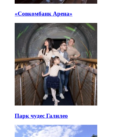
«Совкомбанк Арена⁠»
Парк чудес Галилео