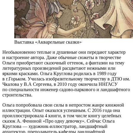
Выставка «Акварельные сказки»
Необыкновенно теплые и душевные они передают характер
и настроение автора. Даже обычные сюжеты в творчестве
Ольги приобретают сказочный оттенок, а фантазии на тему
литературных произведений расцветают нежными или
яркими красками. Ольга Круглова родилась в 1989 году
в г.Горьком. Училась изобразительному творчеству в ДТЮ им.
Чкалова у В.А Сергеева, в 2010 году окончила ННГАСУ
по специальности инженер садово-паркового и ландшафтного
строительства.
Ольга попробовала свои силы в непростом жанре книжной
иллюстрации. Опыт оказался успешным. С 2016 года она
проиллюстрировала 4 книги, в том числе книгу целебных
сказок А. Фениной «Про одну девочку». Сейчас Ольга
Круглова — художник-иллюстратор, ландшафтный
архитектор, преподаватель кафедры ландшафтной