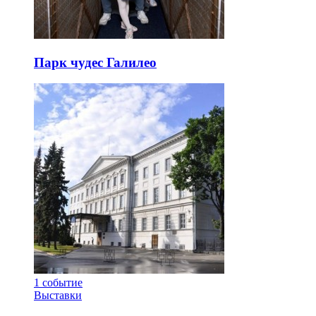
Парк чудес Галилео
1
событие
Выставки