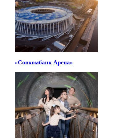
«Совкомбанк Арена⁠»