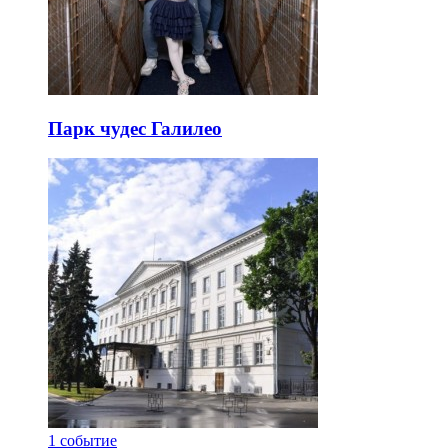
Парк чудес Галилео
1
событие