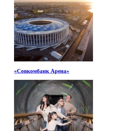
«Совкомбанк Арена⁠»