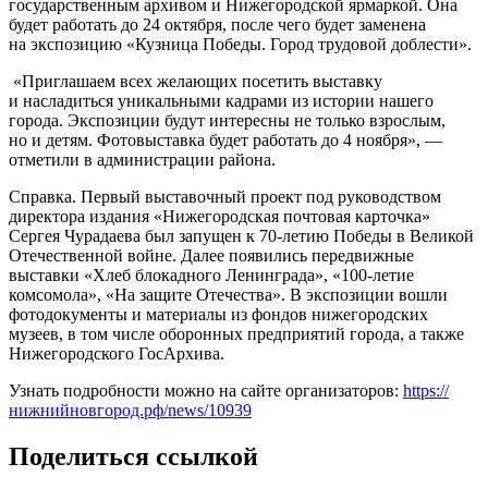
государственным архивом и Нижегородской ярмаркой. Она
будет работать до 24 октября, после чего будет заменена
на экспозицию «Кузница Победы. Город трудовой доблести».
«Приглашаем всех желающих посетить выставку
и насладиться уникальными кадрами из истории нашего
города. Экспозиции будут интересны не только взрослым,
но и детям. Фотовыставка будет работать до 4 ноября», —
отметили в администрации района.
Справка. Первый выставочный проект под руководством
директора издания «Нижегородская почтовая карточка»
Сергея Чурадаева был запущен к 70-летию Победы в Великой
Отечественной войне. Далее появились передвижные
выставки «Хлеб блокадного Ленинграда», «100-летие
комсомола», «На защите Отечества». В экспозиции вошли
фотодокументы и материалы из фондов нижегородских
музеев, в том числе оборонных предприятий города, а также
Нижегородского ГосАрхива.
Узнать подробности можно на сайте организаторов:
https://
нижнийновгород.рф/news/10939
Поделиться ссылкой