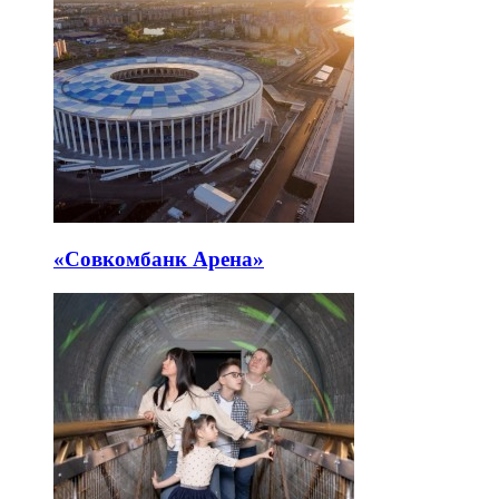
«Совкомбанк Арена⁠»