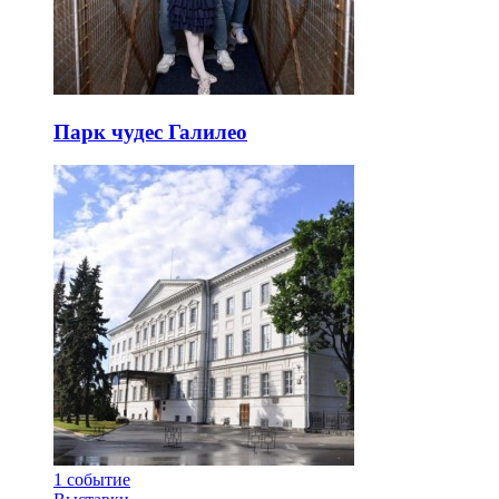
Парк чудес Галилео
1
событие