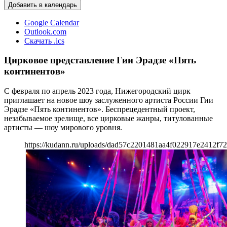
Добавить в календарь
Google Calendar
Outlook.com
Скачать .ics
Цирковое представление Гии Эрадзе «Пять
континентов»
С февраля по апрель 2023 года, Нижегородский цирк
приглашает на новое шоу заслуженного артиста России Гии
Эрадзе «Пять континентов». Беспрецедентный проект,
незабываемое зрелище, все цирковые жанры, титулованные
артисты — шоу мирового уровня.
https://kudann.ru/uploads/dad57c2201481aa4f022917e2412f7