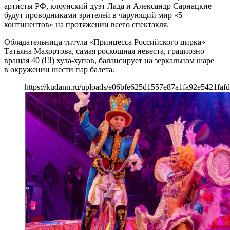
артисты РФ, клоунский дуэт Лада и Александр Сарнацкие
будут проводниками зрителей в чарующий мир «5
континентов» на протяжении всего спектакля.
Обладательница титула «Принцесса Российского цирка»
Татьяна Махортова, самая роскошная невеста, грациозно
вращая 40 (!!!) хула-хупов, балансирует на зеркальном шаре
в окружении шести пар балета.
https://kudann.ru/uploads/e06bfe625d1557e87a1fa92e5421faf