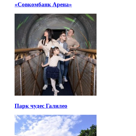
«Совкомбанк Арена⁠»
Парк чудес Галилео