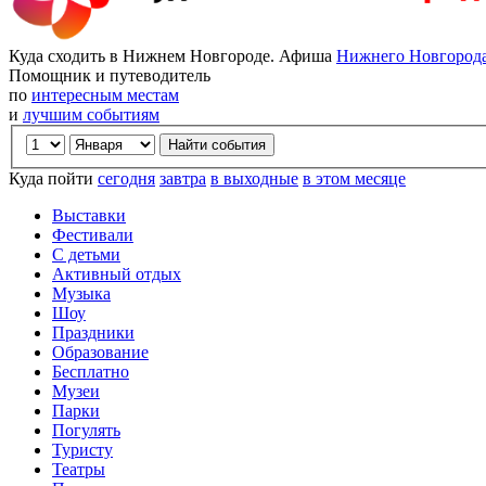
Куда сходить в Нижнем Новгороде. Афиша
Нижнего Новгород
Помощник и путеводитель
по
интересным местам
и
лучшим событиям
Куда пойти
сегодня
завтра
в выходные
в этом месяце
Выставки
Фестивали
С детьми
Активный отдых
Музыка
Шоу
Праздники
Образование
Бесплатно
Музеи
Парки
Погулять
Туристу
Театры