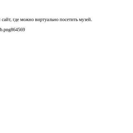
сайт, где можно виртуально посетить музей.
eb.png
864
569