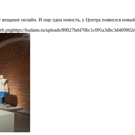
 вещание онлайн. И еще одна новость, у Центра появился новый 
eb.png
https://kudann.ru/uploads/89027bd470bc1c091a3dbc3d469902