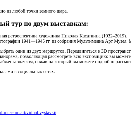
но из любой точки земного шара.
ный тур по двум выставкам:
ая ретроспектива художника Николая Касаткина (1932–2019).
тографии 1941—1945 гг. из собрания Мультимедиа Арт Музея, 
выбрать один из двух маршрутов. Передвигаться в 3D пространс
о-панорама, позволяющая рассмотреть всю экспозицию: вы может
абжены значком, нажав на который вы можете подробно рассмотр
риалами в социальных сетях.
nal-museum.art/virtual-vystavki/