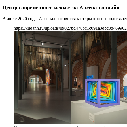
Центр современного искусства Арсенал онлайн
В июле 2020 года, Арсенал готовится к открытию и продолжает
https://kudann.ru/uploads/89027bd470bc1c091a3dbc3d469902