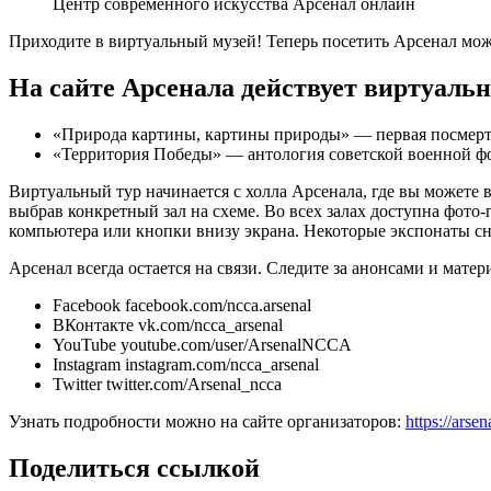
Центр современного искусства Арсенал онлайн
Приходите в виртуальный музей! Теперь посетить Арсенал мож
На сайте Арсенала действует виртуаль
«Природа картины, картины природы» — первая посмертн
«Территория Победы» — антология советской военной фо
Виртуальный тур начинается с холла Арсенала, где вы можете 
выбрав конкретный зал на схеме. Во всех залах доступна фот
компьютера или кнопки внизу экрана. Некоторые экспонаты сн
Арсенал всегда остается на связи. Следите за анонсами и мате
Facebook facebook.com/ncca.arsenal
ВКонтакте vk.com/ncca_arsenal
YouTube youtube.com/user/ArsenalNCCA
Instagram instagram.com/ncca_arsenal
Twitter twitter.com/Arsenal_ncca
Узнать подробности можно на сайте организаторов:
https://arse
Поделиться ссылкой