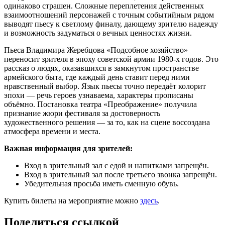
одинаково страшен. Сложные переплетения действенных
взаимоотношений персонажей с точным событийным рядом
выводят пьесу к светлому финалу, дающему зрителю надежду
и возможность задуматься о вечных ценностях жизни.
Пьеса Владимира Жеребцова «Подсобное хозяйство»
переносит зрителя в эпоху советской армии 1980-х годов. Это
рассказ о людях, оказавшихся в замкнутом пространстве
армейского быта, где каждый день ставит перед ними
нравственный выбор. Язык пьесы точно передаёт колорит
эпохи — речь героев узнаваема, характеры прописаны
объёмно. Постановка театра «Преображение» получила
признание жюри фестиваля за достоверность
художественного решения — за то, как на сцене воссоздана
атмосфера времени и места.
Важная информация для зрителей:
Вход в зрительный зал с едой и напитками запрещён.
Вход в зрительный зал после третьего звонка запрещён.
Убедительная просьба иметь сменную обувь.
Купить билеты на мероприятие можно
здесь
.
Поделиться ссылкой