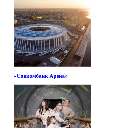
«Совкомбанк Арена⁠»