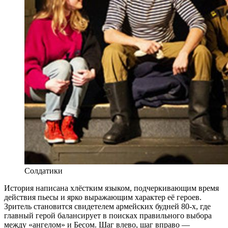
Солдатики
История написана хлёстким языком, подчеркивающим время
действия пьесы и ярко выражающим характер её героев.
Зритель становится свидетелем армейских будней 80-х, где
главный герой балансирует в поисках правильного выбора
между «ангелом» и Бесом. Шаг влево, шаг вправо —