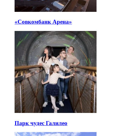
«Совкомбанк Арена⁠»
Парк чудес Галилео