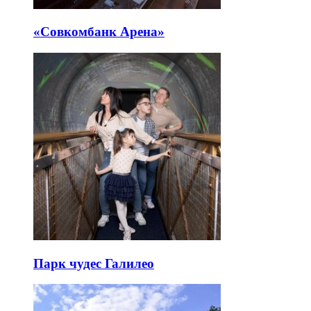
«Совкомбанк Арена⁠»
Парк чудес Галилео