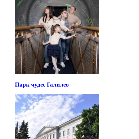
Парк чудес Галилео