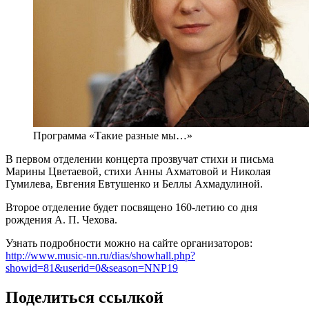
Программа «Такие разные мы…»
В первом отделении концерта прозвучат стихи и письма
Марины Цветаевой, стихи Анны Ахматовой и Николая
Гумилева, Евгения Евтушенко и Беллы Ахмадулиной.
Второе отделение будет посвящено 160-летию со дня
рождения А. П. Чехова.
Узнать подробности можно на сайте организаторов:
http://www.music-nn.ru/dias/showhall.php?
showid=81&userid=0&season=NNP19
Поделиться ссылкой