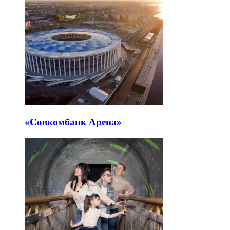
«Совкомбанк Арена⁠»