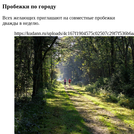
Пробежки по городу
Всех желающих приглашают на совместные пробежки
дважды в неделю.
https://kudann.ru/uploads/4c167f1904575c02507c29f7f536b6a