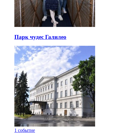
Парк чудес Галилео
1
событие