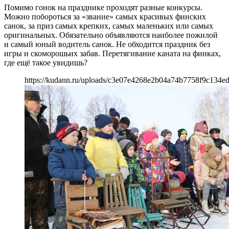
Помимо гонок на празднике проходят разные конкурсы.
Можно побороться за «звание» самых красивых финских
санок, за приз самых крепких, самых маленьких или самых
оригинальных. Обязательно объявляются наиболее пожилой
и самый юный водитель санок. Не обходится праздник без
игры и скоморошьих забав. Перетягивание каната на финках,
где ещё такое увидишь?
https://kudann.ru/uploads/c3e07e4268e2b04a74b7758f9c134ed