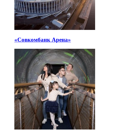
«Совкомбанк Арена⁠»