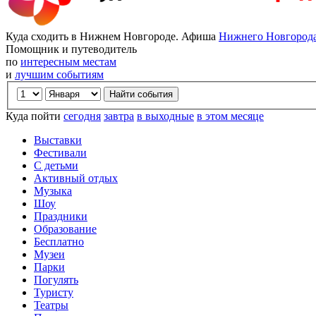
Куда сходить в Нижнем Новгороде. Афиша
Нижнего Новгород
Помощник и путеводитель
по
интересным местам
и
лучшим событиям
Куда пойти
сегодня
завтра
в выходные
в этом месяце
Выставки
Фестивали
С детьми
Активный отдых
Музыка
Шоу
Праздники
Образование
Бесплатно
Музеи
Парки
Погулять
Туристу
Театры