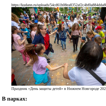
https://kudann.ru/uploads/54cd61b08ea8352af2c4bf0a884dda8
Праздник «День защиты детей» в Нижнем Новгороде 202
В парках: