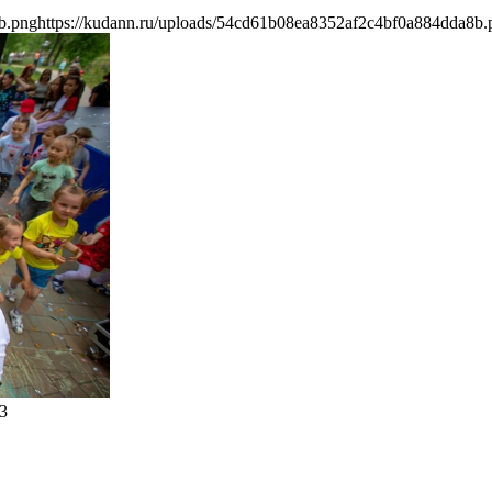
b.png
https://kudann.ru/uploads/54cd61b08ea8352af2c4bf0a884dda8b.
3