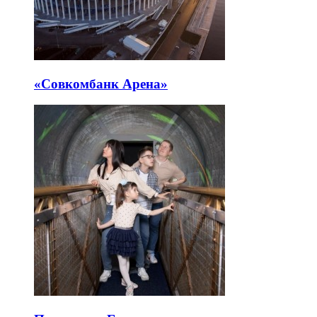
«Совкомбанк Арена⁠»