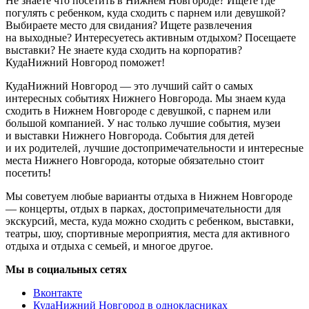
Не знаете что посетить в Нижнем Новгороде? Ищете где
погулять с ребенком, куда сходить с парнем или девушкой?
Выбираете место для свидания? Ищете развлечения
на выходные? Интересуетесь активным отдыхом? Посещаете
выставки? Не знаете куда сходить на корпоратив?
КудаНижний Новгород поможет!
КудаНижний Новгород — это лучший сайт о самых
интересных событиях Нижнего Новгорода. Мы знаем куда
сходить в Нижнем Новгороде с девушкой, с парнем или
большой компанией. У нас только лучшие события, музеи
и выставки Нижнего Новгорода. События для детей
и их родителей, лучшие достопримечательности и интересные
места Нижнего Новгорода, которые обязательно стоит
посетить!
Мы советуем любые варианты отдыха в Нижнем Новгороде
— концерты, отдых в парках, достопримечательности для
экскурсий, места, куда можно сходить с ребенком, выставки,
театры, шоу, спортивные мероприятия, места для активного
отдыха и отдыха с семьей, и многое другое.
Мы в социальных сетях
Вконтакте
КудаНижний Новгород в однокласниках