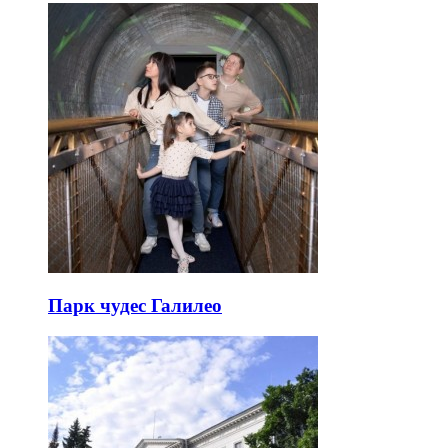
Парк чудес Галилео