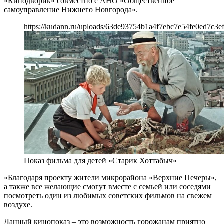
«Кинодворик» совместно с АНО «Общественное
самоуправление Нижнего Новгорода».
https://kudann.ru/uploads/63de93754b1a4f7ebc7e54fe0ed7c3ef
Показ фильма для детей «Старик Хоттабыч»
«Благодаря проекту жители микрорайона «Верхние Печеры»,
а также все желающие смогут вместе с семьей или соседями
посмотреть один из любимых советских фильмов на свежем
воздухе.
Данный кинопоказ – это возможность горожанам приятно