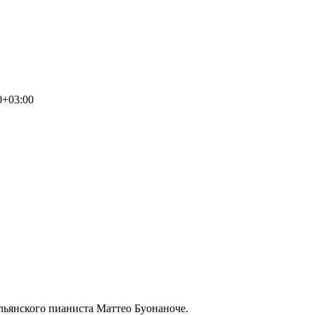
0+03:00
альянского пианиста Маттео Буонаноче.