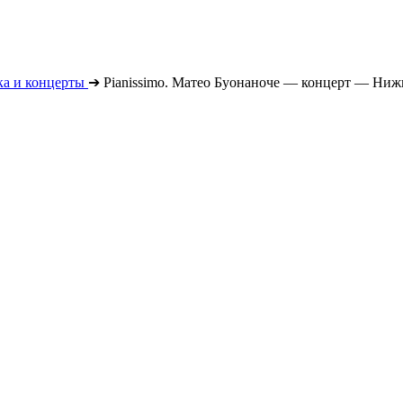
а и концерты
➔
Pianissimo. Матео Буонаноче — концерт — Ниж