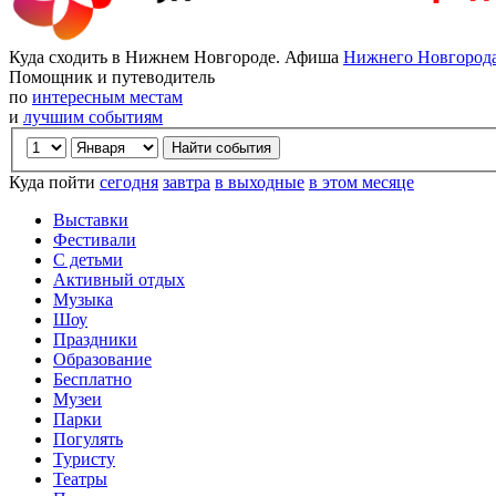
Куда сходить в Нижнем Новгороде. Афиша
Нижнего Новгород
Помощник и путеводитель
по
интересным местам
и
лучшим событиям
Куда пойти
сегодня
завтра
в выходные
в этом месяце
Выставки
Фестивали
С детьми
Активный отдых
Музыка
Шоу
Праздники
Образование
Бесплатно
Музеи
Парки
Погулять
Туристу
Театры