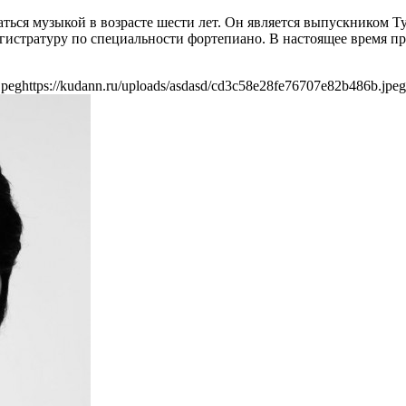
маться музыкой в возрасте шести лет. Он является выпускником
гистратуру по специальности фортепиано. В настоящее время п
jpeg
https://kudann.ru/uploads/asdasd/cd3c58e28fe76707e82b486b.jpeg