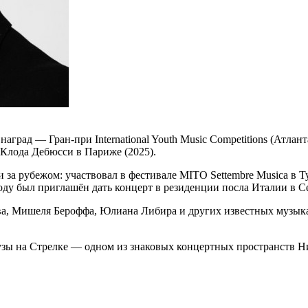
наград — Гран-при International Youth Music Competitions (Ат
 Клода Дебюсси в Париже (2025).
за рубежом: участвовал в фестивале MITO Settembre Musica в Т
оду был приглашён дать концерт в резиденции посла Италии в С
ва, Мишеля Бероффа, Юлиана Либира и других известных музыка
аузы на Стрелке — одном из знаковых концертных пространств 