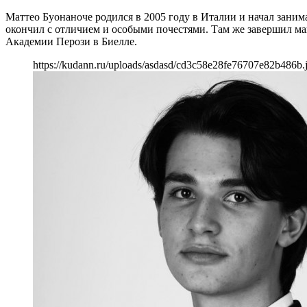
Маттео Буонаноче родился в 2005 году в Италии и начал зани
окончил с отличием и особыми почестями. Там же завершил ма
Академии Перози в Биелле.
https://kudann.ru/uploads/asdasd/cd3c58e28fe76707e82b486b.