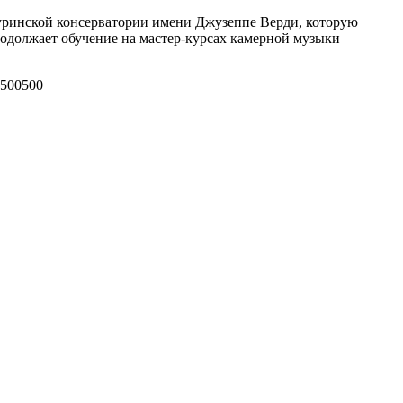
 Туринской консерватории имени Джузеппе Верди, которую
родолжает обучение на мастер-курсах камерной музыки
500
500