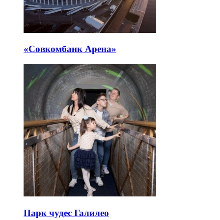
«Совкомбанк Арена⁠»
Парк чудес Галилео