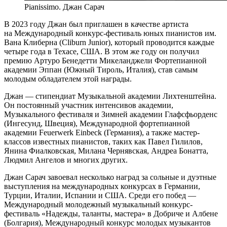
Pianissimo. Джан Сарач
В 2023 году Джан был приглашен в качестве артиста
на Международный конкурс-фестиваль юных пианистов им.
Вана Клиберна (Cliburn Junior), который проводится каждые
четыре года в Техасе, США. В этом же году он получил
премию Артуро Бенедетти Микеланджели Фортепианной
академии Эппан (Южный Тироль, Италия), став самым
молодым обладателем этой награды.
Джан — стипендиат Музыкальной академии Лихтенштейна.
Он постоянный участник интенсивов академии,
Музыкального фестиваля и Зимней академии Глафсфьорденс
(Ингесунд, Швеция), Международной фортепианной
академии Feuerwerk Einbeck (Германия), а также мастер-
классов известных пианистов, таких как Павел Гилилов,
Янина Фиалковская, Милана Чернявская, Андреа Бонатта,
Людмил Ангелов и многих других.
Джан Сарач завоевал несколько наград за сольные и дуэтные
выступления на международных конкурсах в Германии,
Турции, Италии, Испании и США. Среди его побед —
Международный молодежный музыкальный конкурс-
фестиваль «Надежды, таланты, мастера» в Добриче и Албене
(Болгария), Международный конкурс молодых музыкантов