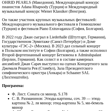
OHRID PEARLS (Македония), Международный конкурс
пианистов Adana Rhapsody (Турция) и Международный
музыкальный конкурс Wiener Klassiker (Венгрия).
Он также участник крупных музыкальных фестивалей:
Международного музыкального фестиваля в Гюмюшлюке
(Турция) и фестиваля Piano Extravaganza (София, Болгария).
В 2022 году Джан сыграл в Liederhalle (Штутгарт, Германия),
Государственном Эрмитаже (Санкт-Петербург) и Доме
культуры «ГЭС-2» (Москва). В 2023 дал сольный концерт
в Польском институте в Софии (Болгария), а также исполнил
Второй фортепианный концерт Бетховена в Admiralspalast
(Берлин, Германия). Как солист и в составе камерных
ансамблей Джан Сарач выступил на сценах Концертного зала
Джемаля Решита Рея (Стамбул), Зала Президентского
симфонического оркестра (Анкара) и Schaaner SAL
(Лихтенштейн).
Программа:
Ф. Лист. Соната си минор, S.178
С. В. Рахманинов: Этюды-картины, соч. 39 — этюд-
картина № 2, ля минор; этюд-картина № 5, ми-бемоль
минор