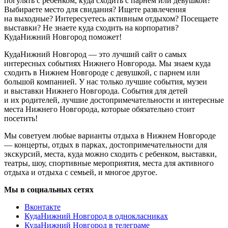
погулять с ребенком, куда сходить с парнем или девушкой?
Выбираете место для свидания? Ищете развлечения
на выходные? Интересуетесь активным отдыхом? Посещаете
выставки? Не знаете куда сходить на корпоратив?
КудаНижний Новгород поможет!
КудаНижний Новгород — это лучший сайт о самых
интересных событиях Нижнего Новгорода. Мы знаем куда
сходить в Нижнем Новгороде с девушкой, с парнем или
большой компанией. У нас только лучшие события, музеи
и выставки Нижнего Новгорода. События для детей
и их родителей, лучшие достопримечательности и интересные
места Нижнего Новгорода, которые обязательно стоит
посетить!
Мы советуем любые варианты отдыха в Нижнем Новгороде
— концерты, отдых в парках, достопримечательности для
экскурсий, места, куда можно сходить с ребенком, выставки,
театры, шоу, спортивные мероприятия, места для активного
отдыха и отдыха с семьей, и многое другое.
Мы в социальных сетях
Вконтакте
КудаНижний Новгород в однокласниках
КудаНижний Новгород в телеграме