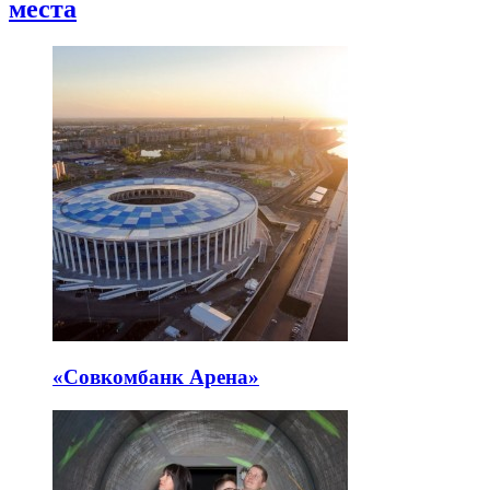
места
«Совкомбанк Арена⁠»