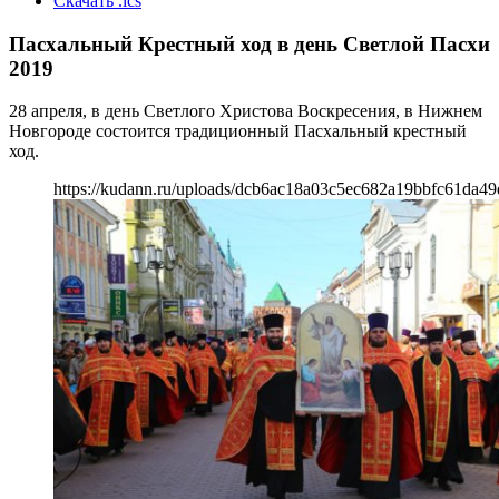
Скачать .ics
Пасхальный Крестный ход в день Светлой Пасхи
2019
28 апреля, в день Светлого Христова Воскресения, в Нижнем
Новгороде состоится традиционный Пасхальный крестный
ход.
https://kudann.ru/uploads/dcb6ac18a03c5ec682a19bbfc61da49