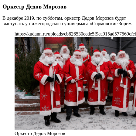
Оркестр Дедов Морозов
В декабре 2019, по субботам, оркестр Дедов Морозов будет
выступать у нижегородского универмага «Сормовские Зори».
https://kudann.ru/uploads/cb626530ecde5f9ca915ad577569cfe
Оркестр Дедов Морозов