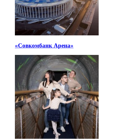
«Совкомбанк Арена⁠»