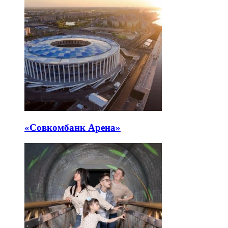
«Совкомбанк Арена⁠»