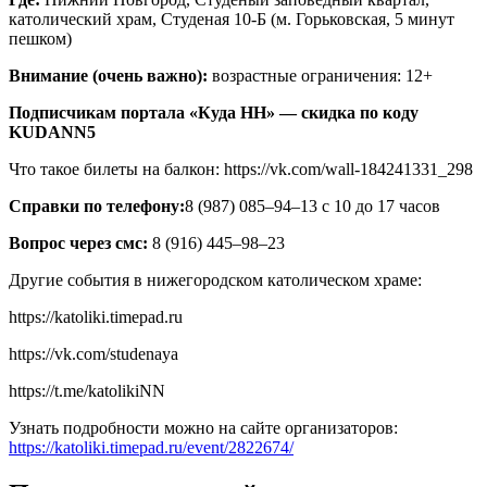
католический храм, Студеная 10-Б (м. Горьковская, 5 минут
пешком)
Внимание (очень важно):
возрастные ограничения: 12+
Подписчикам портала «Куда НН» — скидка по коду
KUDANN5
Что такое билеты на балкон: https://vk.com/wall-184241331_298
Справки по телефону:
8 (987) 085–94–13 с 10 до 17 часов
Вопрос через смс:
8 (916) 445–98–23
Другие события в нижегородском католическом храме:
https://katoliki.timepad.ru
https://vk.com/studenaya
https://t.me/katolikiNN
Узнать подробности можно на сайте организаторов:
https://katoliki.timepad.ru/event/2822674/