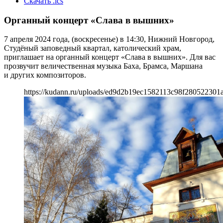
Скачать .ics
Органный концерт «Слава в вышних»
7 апреля 2024 года, (воскресенье) в 14:30, Нижний Новгород,
Студёный заповедный квартал, католический храм,
приглашает на органный концерт «Слава в вышних». Для вас
прозвучит величественная музыка Баха, Брамса, Маршана
и других композиторов.
https://kudann.ru/uploads/ed9d2b19ec1582113c98f280522301