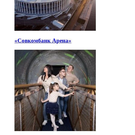
«Совкомбанк Арена⁠»