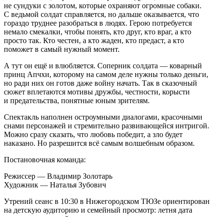
не сундуки с золотом, которые охраняют огромные собаки.
С ведьмой солдат справляется, но дальше оказывается, что
гораздо труднее разобраться в людях. Герою потребуется
немало смекалки, чтобы понять, кто друг, кто враг, а кто
просто так. Кто честен, а кто жаден, кто предаст, а кто
поможет в самый нужный момент.
А тут он ещё и влюбляется. Соперник солдата — коварный
принц Апчхи, которому на самом деле нужны только деньги,
но ради них он готов даже войну начать. Так в сказочный
сюжет вплетаются мотивы дружбы, честности, корысти
и предательства, понятные юным зрителям.
Спектакль наполнен остроумными диалогами, красочными
снами персонажей и стремительно развивающейся интригой.
Можно сразу сказать, что любовь победит, а зло будет
наказано. Но разрешится всё самым волшебным образом.
Постановочная команда:
Режиссер — Владимир Золотарь
Художник — Наталья Зубович
Утрений сеанс в 10:30 в Нижегородском ТЮЗе ориентирован
на детскую аудиторию и семейный просмотр: летня дата