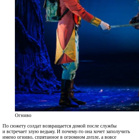
Огниво
По сюжету солдат возвращается домой после службы
и встречает злую ведьму. И почему-то она хочет заполучить
имено огниво, спрятанное в огромном дупле, а вовсе