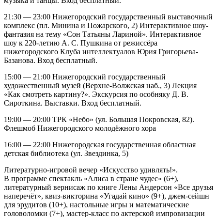
музыка и танцы. Вход бесплатный.
21:30 — 23:00 Нижегородский государственный выставочный
комплекс (пл. Минина и Пожарского, 2) Интерактивное шоу-
фантазия на тему «Сон Татьяны Лариной». Интерактивное
шоу к 220-летию А. С. Пушкина от режиссёра
нижегородского Клуба интеллектуалов Юрия Григорьева-
Базанова. Вход бесплатный.
15:00 — 21:00 Нижегородский государственный
художественный музей (Верхне-Волжская наб., 3) Лекция
«Как смотреть картину?». Экскурсия по особняку Д. В.
Сироткина. Выставки. Вход бесплатный.
19:00 — 20:00 ТРК «Небо» (ул. Большая Покровская, 82).
Флешмоб Нижегородского молодёжного хора
16:00 — 22:00 Нижегородская государственная областная
детская библиотека (ул. Звездинка, 5)
Литературно-игровой вечер «Искусство удивлять!».
В программе спектакль «Алиса в стране чудес» (6+),
литературный вернисаж по книге Лены Андерсон «Все друзья
наперечёт», квиз-викторина «Угадай кино» (9+), джем-сейшн
для эрудитов (10+), настольные игры и математические
головоломки (7+), мастер-класс по актерской импровизации