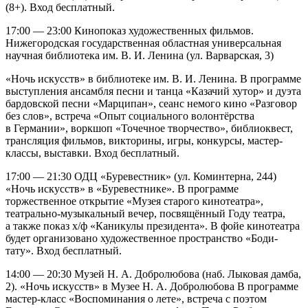
(8+). Вход бесплатный.
17:00 — 23:00 Кинопоказ художественных фильмов.
Нижегородская государственная областная универсальная
научная библиотека им. В. И. Ленина (ул. Варварская, 3)
«Ночь искусств» в библиотеке им. В. И. Ленина. В программе
выступления ансамбля песни и танца «Казачий хутор» и дуэта
бардовской песни «Марципан», сеанс немого кино «Разговор
без слов», встреча «Опыт социального волонтёрства
в Германии», воркшоп «Точечное творчество», библиоквест,
трансляция фильмов, викторины, игры, конкурсы, мастер-
классы, выставки. Вход бесплатный.
17:00 — 21:30 ОДЦ «Буревестник» (ул. Коминтерна, 244)
«Ночь искусств» в «Буревестнике». В программе
торжественное открытие «Музея старого кинотеатра»,
театрально-музыкальный вечер, посвящённый Году театра,
а также показ х/ф «Каникулы президента». В фойе кинотеатра
будет организовано художественное пространство «Боди-
тату». Вход бесплатный.
14:00 — 20:30 Музей Н. А. Добролюбова (наб. Лыковая дамба,
2). «Ночь искусств» в Музее Н. А. Добролюбова В программе
мастер-класс «Воспоминания о лете», встреча с поэтом