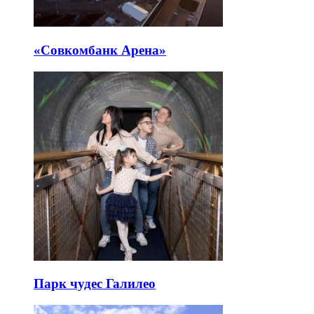
«Совкомбанк Арена⁠»
Парк чудес Галилео