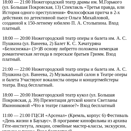
18:00 — 21:00 Нижегородский театр драмы им. М.Горького
(ул. Большая Покровская, 13) Спектакль «Третья правда, или
История одного преступления» Философская притча в 2-х
действиях по детективной пьесе Ольги Михайловой,
созданной к 150-летнему юбилею П. А. Столыпина. Вход
платный.
18:00 — 20:00 Нижегородский театр оперы и балета им. А. С.
Пушкина (ул. Ванеева, 2) Балет К. С. Хачатуряна
«Белоснежка» (3+)В основу либретто положена немецкая
романтическая легенда в пересказе братьев Гримм. Вход
платный.
21:00 — 22:00 Нижегородский театр оперы и балета им. А. С.
Пушкина (ул. Ванеева, 2) Музыкальный салон в Театре оперы
и балета Участвуют вокалисты оперы и концертмейстеры
театра. Вход бесплатный.
18:00 — 20:00 Нижегородский театр кукол (ул. Большая
Покровская, д. 39) Презентация детской книги Светланы
Иконниковой «Что в театре главное?» Вход бесплатный
11:00 — 21:00 ГЦСИ «Арсенал» (Кремль, корпус 6) Фестиваль
«День жизни в Баухаус». В программе кинофильмы из архива
Гёте-института, лекции, семейные мастер-классы, экскурсии,