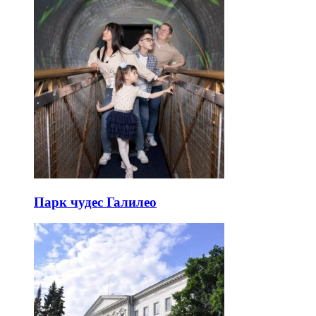
Парк чудес Галилео