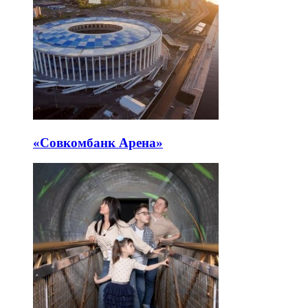
«Совкомбанк Арена⁠»