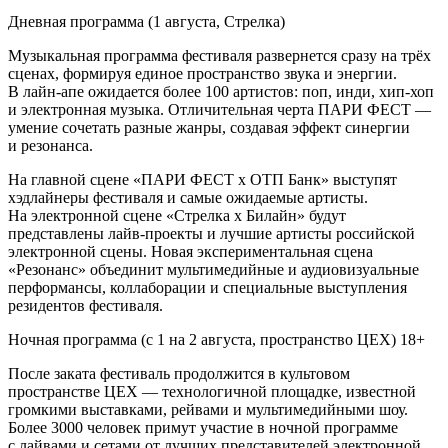
Дневная программа (1 августа, Стрелка)
Музыкальная программа фестиваля развернется сразу на трёх
сценах, формируя единое пространство звука и энергии.
В лайн-апе ожидается более 100 артистов: поп, инди, хип-хоп
и электронная музыка. Отличительная черта ПАРИ ФЕСТ —
умение сочетать разные жанры, создавая эффект синергии
и резонанса.
На главной сцене «ПАРИ ФЕСТ х ОТП Банк» выступят
хэдлайнеры фестиваля и самые ожидаемые артисты.
На электронной сцене «Стрелка х Билайн» будут
представлены лайв-проекты и лучшие артисты российской
электронной сцены. Новая экспериментальная сцена
«Резонанс» объединит мультимедийные и аудиовизуальные
перформансы, коллаборации и специальные выступления
резидентов фестиваля.
Ночная программа (с 1 на 2 августа, пространство ЦЕХ) 18+
После заката фестиваль продолжится в культовом
пространстве ЦЕХ — технологичной площадке, известной
громкими выставками, рейвами и мультимедийными шоу.
Более 3000 человек примут участие в ночной программе
с лайвами и сетами от лучших представителей электронной