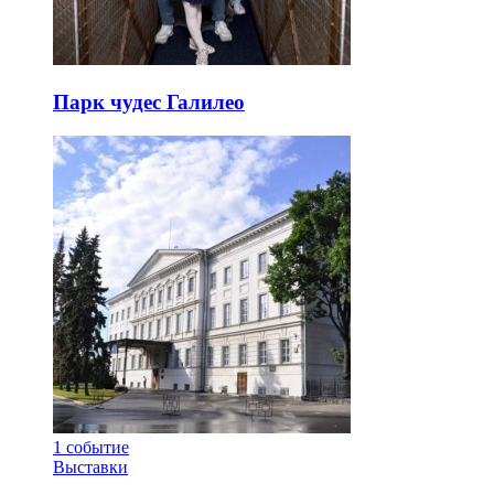
Парк чудес Галилео
1
событие
Выставки