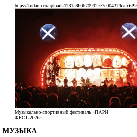
https://kudann.ru/uploads/f281c8b0b70992ee7e004379eafc6f9
Музыкально-спортивный фестиваль «ПАРИ
ФЕСТ-2026»
МУЗЫКА