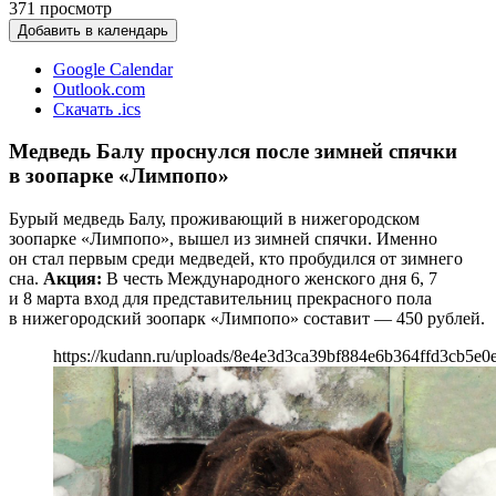
371
просмотр
Добавить в календарь
Google Calendar
Outlook.com
Скачать .ics
Медведь Балу проснулся после зимней спячки
в зоопарке «Лимпопо»
Бурый медведь Балу, проживающий в нижегородском
зоопарке «Лимпопо», вышел из зимней спячки. Именно
он стал первым среди медведей, кто пробудился от зимнего
сна.
Акция:
В честь Международного женского дня 6, 7
и 8 марта вход для представительниц прекрасного пола
в нижегородский зоопарк «Лимпопо» составит — 450 рублей.
https://kudann.ru/uploads/8e4e3d3ca39bf884e6b364ffd3cb5e0e