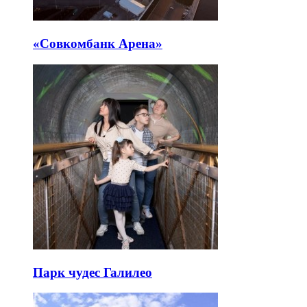
«Совкомбанк Арена⁠»
Парк чудес Галилео