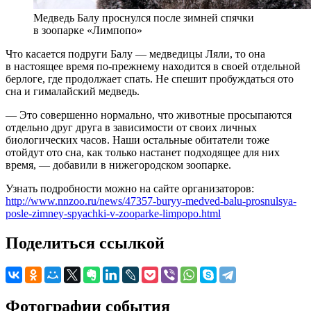
Медведь Балу проснулся после зимней спячки
в зоопарке «Лимпопо»
Что касается подруги Балу — медведицы Ляли, то она
в настоящее время по-прежнему находится в своей отдельной
берлоге, где продолжает спать. Не спешит пробуждаться ото
сна и гималайский медведь.
— Это совершенно нормально, что животные просыпаются
отдельно друг друга в зависимости от своих личных
биологических часов. Наши остальные обитатели тоже
отойдут ото сна, как только настанет подходящее для них
время, — добавили в нижегородском зоопарке.
Узнать подробности можно на сайте организаторов:
http://www.nnzoo.ru/news/47357-buryy-medved-balu-prosnulsya-
posle-zimney-spyachki-v-zooparke-limpopo.html
Поделиться ссылкой
Фотографии события