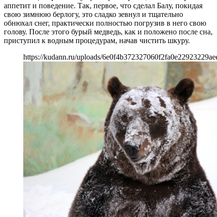
аппетит и поведение. Так, первое, что сделал Балу, покидая
свою зимнюю берлогу, это сладко зевнул и тщательно
обнюхал снег, практически полностью погрузив в него свою
голову. После этого бурый медведь, как и положено после сна,
приступил к водным процедурам, начав чистить шкуру.
https://kudann.ru/uploads/6e0f4b372327060f2fa0e22923229ae