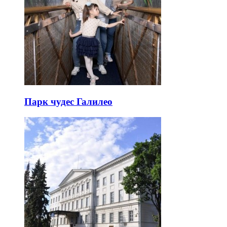
Парк чудес Галилео