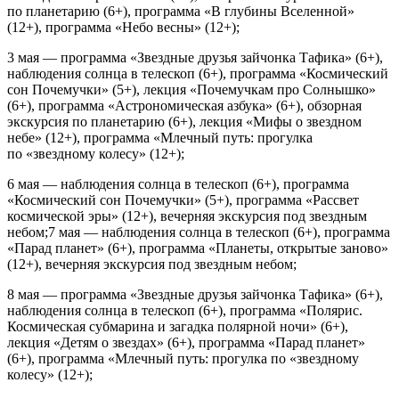
по планетарию (6+), программа «В глубины Вселенной»
(12+), программа «Небо весны» (12+);
3 мая — программа «Звездные друзья зайчонка Тафика» (6+),
наблюдения солнца в телескоп (6+), программа «Космический
сон Почемучки» (5+), лекция «Почемучкам про Солнышко»
(6+), программа «Астрономическая азбука» (6+), обзорная
экскурсия по планетарию (6+), лекция «Мифы о звездном
небе» (12+), программа «Млечный путь: прогулка
по «звездному колесу» (12+);
6 мая — наблюдения солнца в телескоп (6+), программа
«Космический сон Почемучки» (5+), программа «Рассвет
космической эры» (12+), вечерняя экскурсия под звездным
небом;7 мая — наблюдения солнца в телескоп (6+), программа
«Парад планет» (6+), программа «Планеты, открытые заново»
(12+), вечерняя экскурсия под звездным небом;
8 мая — программа «Звездные друзья зайчонка Тафика» (6+),
наблюдения солнца в телескоп (6+), программа «Полярис.
Космическая субмарина и загадка полярной ночи» (6+),
лекция «Детям о звездах» (6+), программа «Парад планет»
(6+), программа «Млечный путь: прогулка по «звездному
колесу» (12+);