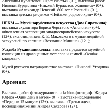
Ангелины Курантовой «Цвет счастья» (0+), выставка работ
Николая Бурдастова «Николай Бурдастов. Живопись» (0+),
выставка «Александр Невский. 800 лет с Россией» (0+),
выставка детских рисунков «Пейзажи родного края» (0+);
НГХМ — Музей зарубежного искусства (Дом Сироткина)
:
выставка скульптора Бориса Черствого «Апология» (0+),
обновленная экспозиция западноевропейского искусства
(12+), экспозиция зала К. Е. Маковского с мультимедийной
экскурсией по картине «Воззвание Минина» (12+);
Усадьба Рукавишниковых:
выставка предметов музейной
коллекции из драгоценных металлов и камней «Особая
кладовая»;
Музей русского патриаршества: выставка «Николай Угодник»
(0+);
Арсенал:
Выставка работ фотожурналиста и fashion-фотографа Жерара
Юфера «Один день в музее» (0+), выставка-исследование
«Перерыв 15 минут» (12+), выставка «Третья идея»,
посвященная жизни Андрея Сахарова (12+).