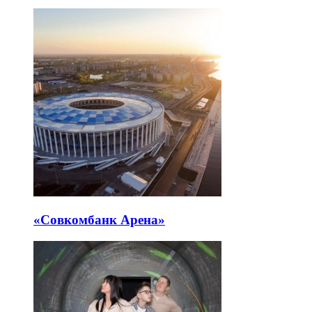
«Совкомбанк Арена⁠»