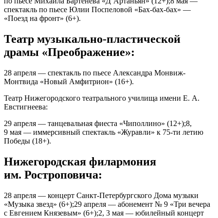
по пьесе Михаила Бартенева «Д’Артаньян» (12+);8 мая —
спектакль по пьесе Юлии Поспеловой «Бах-бах-бах» —
«Поезд на фронт» (6+).
Театр музыкально-пластической
драмы «Преображение»:
28 апреля — спектакль по пьесе Александра Монвиж-
Монтвида «Новый Амфитрион» (16+).
Театр Нижегородского театрального училища имени Е. А.
Евстигнеева:
29 апреля — танцевальная фиеста «Чиполлино» (12+);8,
9 мая — иммерсивный спектакль «Журавли» к 75-ти летию
Победы (18+).
Нижегородская филармония
им. Ростроповича:
28 апреля — концерт Санкт-Петербургского Дома музыки
«Музыка звезд» (6+);29 апреля — абонемент № 9 «Три вечера
с Евгением Князевым» (6+);2, 3 мая — юбилейный концерт