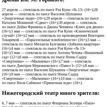
27 апреля — спектакль по пьесе Рэя Куни «№ 13» (16+);28
апреля — спектакль по пьесе Василия Шукшина
«Энергичные люди» (16+);29 апреля — спектакль по пьесе
Наталии Мошиной «Сдвиг» (16+);30 апреля — спектакль
по пьесе Дейва Фримена и Джона Чепмена «Ключ для двоих»
(16+);1 мая — спектакль по пьесе Рэя Куни «Клинический
случай» (16+);2 мая — спектакль по произведениям Виктории
Токаревой — «Параллельные влюбленности» (16+);3 мая —
спектакль по пьесе Михаила Булгакова «Зойкина квартира»
(16+);4 мая — спектакль по пьесе Рэя Куни «№ 13»
(16+);5 мая — спектакль по пьесе Антона Чехова «Вишневый
сад» (12+);6 мая — спектакль по пьесе Нины Садур
«Смертники» — «Мальчики» (16+);7 мая — спектакль
по пьесе Дмитрия Мережковского «Павел I» (12+);8 мая —
спектакль по пьесе Василия Шукшина «Энергичные люди»
(16+);9 мая — спектакль по пьесе Нины Садур
«Смертники» — «Мальчики» (16+);10 мая — спектакль
по пьесе Нила Саймона «Пряничная леди» (16+).
Нижегородский театр юного зрителя:
6, 7 мая — спектакль по пьесе Флориана Зеллера «Папа»