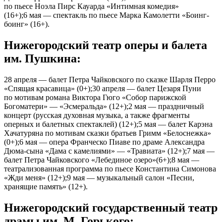
по пьесе Ноэла Пирс Кауарда «Интимная комедия»
(16+);6 мая — спектакль по пьесе Марка Камолетти «Боинг-
боинг» (16+).
Нижегородский театр оперы и балета
им. Пушкина:
28 апреля — балет Петра Чайковского по сказке Шарля Перро
«Спящая красавица» (0+);30 апреля — балет Цезаря Пуни
по мотивам романа Виктора Гюго «Собор парижской
Богоматери» — «Эсмеральда» (12+);2 мая — праздничный
концерт (русская духовная музыка, а также фрагменты
оперных и балетных спектаклей) (12+);5 мая — балет Карэна
Хачатуряна по мотивам сказки братьев Гримм «Белоснежка»
(0+);6 мая — опера Франческо Пиаве по драме Александра
Дюма-сына «Дама с камелиями» — «Травиата» (12+);7 мая —
балет Петра Чайковского «Лебединое озеро»(6+);8 мая —
театрализованная программа по пьесе Константина Симонова
«Жди меня» (12+);9 мая — музыкальный салон «Песни,
хранящие память» (12+).
Нижегородский государственный театр
драмы им. М. Горького: