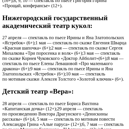
(16+);8, 9, 10 — спектакль по пьесе Григория Горина
«Прощай, конферансье» (12+).
Нижегородский государственный
академический театр кукол:
27 апреля — спектакль по пьесе Ирины и Яна Златопольских
«Ястребок» (6+);1 мая — спектакль по сказке Евгения Шварца
«Красная шапочка» (6+);2 мая — спектакль по сказке Сергея
Михалкова «Три поросенка и волк» (6+);3 мая — спектакль
по сказке Корнея Чуковского «Доктор Айболит»(6+);8 мая —
спектакль по пьесе Елены Левашовой «Про маленького
дракона» (6+);9 мая — спектакль по пьесе Ирины и Яна
Златопольских «Ястребок» (6+);10 мая — спектакль
по мотивам сказки Алексея Толстого «Золотой ключик» (6+).
Детский театр «Вера»:
28 апреля — спектакль по пьесе Бориса Вахтина
«Капитанская дочка» (12+);29 апреля — спектакль
по произведению Виктора Драгунского «Денискины
рассказы» (6+);4, 5 мая — спектакль по мотивам повести
Александра Грина «Алые паруса» (12+);6, 7 мая — спектакль