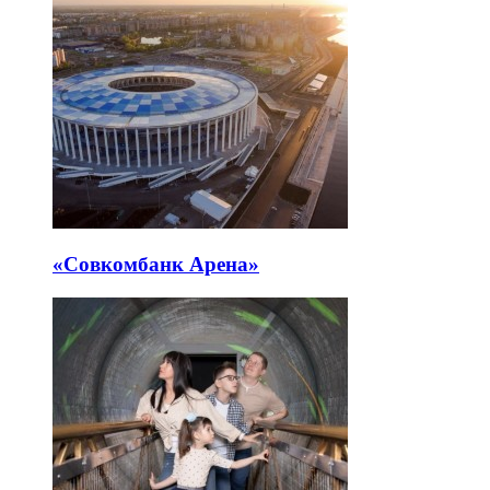
«Совкомбанк Арена⁠»