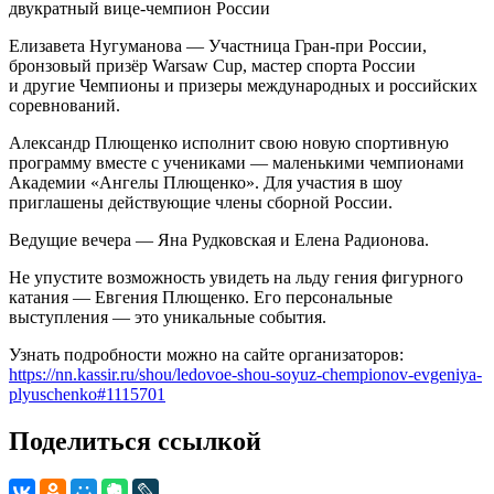
двукратный вице-чемпион России
Елизавета Нугуманова — Участница Гран-при России,
бронзовый призёр Warsaw Cup, мастер спорта России
и другие Чемпионы и призеры международных и российских
соревнований.
Александр Плющенко исполнит свою новую спортивную
программу вместе с учениками — маленькими чемпионами
Академии «Ангелы Плющенко». Для участия в шоу
приглашены действующие члены сборной России.
Ведущие вечера — Яна Рудковская и Елена Радионова.
Не упустите возможность увидеть на льду гения фигурного
катания — Евгения Плющенко. Его персональные
выступления — это уникальные события.
Узнать подробности можно на сайте организаторов:
https://nn.kassir.ru/shou/ledovoe-shou-soyuz-chempionov-evgeniya-
plyuschenko#1115701
Поделиться ссылкой