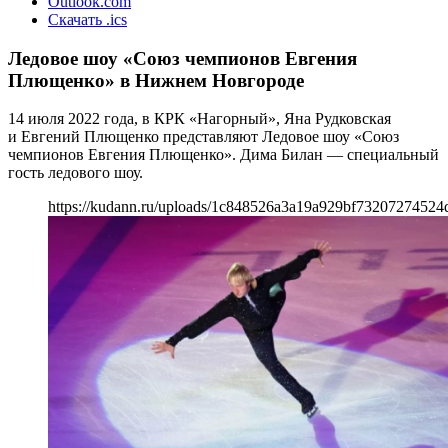
Outlook.com
Скачать .ics
Ледовое шоу «Союз чемпионов Евгения
Плющенко» в Нижнем Новгороде
14 июля 2022 года, в КРК «Нагорный», Яна Рудковская
и Евгений Плющенко представляют Ледовое шоу «Союз
чемпионов Евгения Плющенко». Дима Билан — специальный
гость ледового шоу.
https://kudann.ru/uploads/1c848526a3a19a929bf73207274524