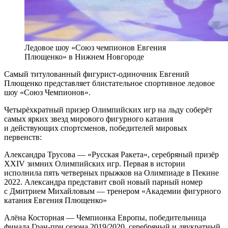
Ледовое шоу «Союз чемпионов Евгения
Плющенко» в Нижнем Новгороде
Самый титулованный фигурист-одиночник Евгений
Плющенко представляет блистательное спортивное ледовое
шоу «Союз Чемпионов».
Четырёхкратный призер Олимпийских игр на льду соберёт
самых ярких звезд мирового фигурного катания
и действующих спортсменов, победителей мировых
первенств:
Александра Трусова — «Русская Ракета», серебряный призёр
XXIV зимних Олимпийских игр. Первая в истории
исполнила пять четверных прыжков на Олимпиаде в Пекине
2022. Александра представит свой новый парный номер
с Дмитрием Михайловым — тренером «Академии фигурного
катания Евгения Плющенко»
Алёна Косторная — Чемпионка Европы, победительница
финала Гран-при сезона 2019/2020, серебряный и двукратный